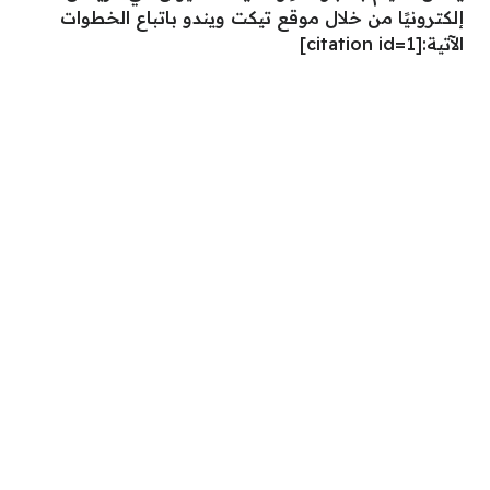
إلكترونيًا من خلال موقع تيكت ويندو باتباع الخطوات
الآتية:[
citation id=1]