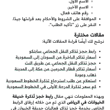
الاسم الأول.
الاسم الأخير.
رقم هاتف فعال.
الموافقة على الشروط والأحكام بعد قراءتها جيدًا.
النقر على زر “تأكيد الطلب”.
مقالات مختارة
نرشح لك أيضًا قراءة المقالات الآتية:
رابط حجز تذاكر النقل الجماعي سابتكو
أسعار تذاكر الباخرة من السودان إلى السعودية
حجز تذاكر النقل الجماعي عن طريق النت
أسعار تذاكر قطار الحرمين من مكة إلى المدينة
ذهاب وعودة
استعلام عن طلب استرجاع تذكرة الخطوط السعودية
كم سعر تذكرة الدرجة الأولى في الخطوط السعودية
وبهذه المعلومات ننهي مقال
رابِط حَجز تَذكرة حَديقة
الحَيوانات في الرياض
الذي تم من خلاله إرفاق الرابط
الخاص بخدمة حَجز تذاكر فعاليات حديقة الحَيوان في