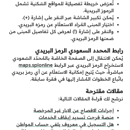
تُعرَض خريطة تفصيليّة للمواقع السّكنية تشمل
الرموز البريدية.
يُمكن تكبير الشاشة عبر النقر على إشارة (+).
اختيَار المبنى المُراد الاستعلَام عن رمزه البريدي.
والنقر على إشارة (!) لعرض كل تفاصيل المبنى من
ضمنها الرمز البريدي.
رابط المحدد السعودي الرمز البريدي
يُمكن الانتقال إلى الصفحة الخاصّة بالمُحدّد السّعودي
لاستخراج الرمز البريدي عبر الرابط
maps.splonline
مباشرةً، حيث يُتيح إمكانية الاستعلَام عن أي رمز بريدي
باتّباع الخطوات المُشار إليها في فقرة سابقة.
مقالات مقترحة
نرشح لك قراءة المقالات التالية:
إجراءات الافصاح عن الابار غير المرخصة
منصة فرجت تسديد إيقاف الخدمات
هل التسجيل في معروف يلغي حساب المواطن