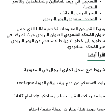
التسجيل في ريف للعاطلين وللمتقاعدين وللأسر
المنتجة
الرمز البريدي الطائف
المحدد السعودي الرمز البريدي
وبهذا القدر من المعلومات نختتم مقالنا الذي حمل
عنوان
المُحدَّد السّعودي
العنوان البريدي حيث تطرقنا في
سطوره إلى خطوات ورابط الاستعلام عن الرمز البريدي
عبر المُحدّد السّعُوديّ.
اقرأ أيضا
شروط فتح سجل تجاري للرجال في السعودية
رابط الاستعلام عن دعم ريف برقم الهوية reef.gov
مواعيد رحلات النقل الجماعي سابتكو vip لعام 1447
حجز موعد هيئة عقارات الدولة منصة إحكام