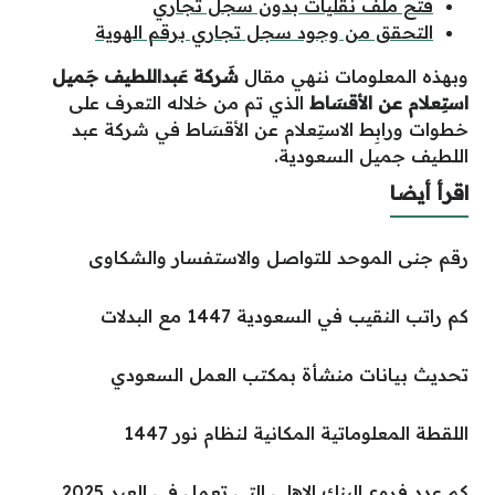
فتح ملف نقليات بدون سجل تجاري
التحقق من وجود سجل تجاري برقم الهوية
وبهذه المعلومات ننهي مقال
شَركة عَبداللطيف جَميل
استِعلام عن الأقسَاط
الذي تم من خلاله التعرف على
خطوات ورابِط الاستِعلام عن الأقسَاط في شركة عبد
اللطيف جميل السعودية.
اقرأ أيضا
رقم جنى الموحد للتواصل والاستفسار والشكاوى
كم راتب النقيب في السعودية 1447 مع البدلات
تحديث بيانات منشأة بمكتب العمل السعودي
اللقطة المعلوماتية المكانية لنظام نور 1447
كم عدد فروع البنك الاهلي التي تعمل في العيد 2025