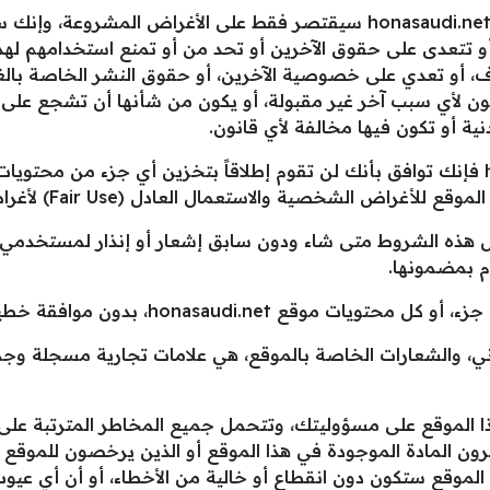
ثانياً: إنك توافق على أن استخدامك موقع honasaudi.net سيقتصر فقط على 
و تتعدى على حقوق الآخرين أو تحد من أو تمنع استخدامهم لهذا
ذف، أو تعدي على خصوصية الآخرين، أو حقوق النشر الخاصة بالغ
تكون لأي سبب آخر غير مقبولة، أو يكون من شأنها أن تشجع على
ية أو تكون فيها مخالفة لأي قانون.
ثالثاً: عندما تستخدم موقع honasaudi.net فإنك توافق بأنك لن تقوم إطلاقاً بتخزين أي ج
خصية والاستعمال العادل (Fair Use) لأغراض تعليمية غير ربحية.
honasaudi.net بحقه بتعديل هذه الشروط متى شاء ودون سابق إشعار أو إنذا
ام بمضمونها.
ho، بدون موافقة خطية من الجهة المالكة لهذا الموقع.
 ” honasaudi.net ” الإلكتروني، والشعارات الخاصة بالموقع، هي علامات تجاري
ا الموقع على مسؤوليتك، وتتحمل جميع المخاطر المترتبة على ذ
رون المادة الموجودة في هذا الموقع أو الذين يرخصون للموقع ب
الموقع ستكون دون انقطاع أو خالية من الأخطاء، أو أن أي عي