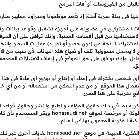
ليان من الفيروسات أو آفات البرامج.
نها في بيئة سرية آمنة، إذ يتّخذ موظفونا ومدراؤنا معايير صارمة ل
 يحتفظ موقع honasaudi.net ببيانات المشتركين في عضويته على أجهزة تشغيل وقواع
ستخدامها من قبل أقسامه المعنية. وإنك توافق على أن الموقع 
مشترك الناتجة عن (دون حصر أو تقييد) عمليات السطو والتخر
ع لا يتحمل مسؤولية تلف أو ضياع هذه البيانات لأي سبب من ال
ابل، وإنك توافق على حق الموقع في إيقاف الامتيازات المقدمة
ق.
ً: لا يتحمل موقع honasaudi.net أو أي شخص يشترك في إعداد أو إنتاج أو توزيع أي
تعمال هذا الموقع أو من عدم التمكن من استعماله أو من أي خ
ج مترتبة على هذا الضرر.
فكرية بما في ذلك حقوق المؤلف والطبع والنشر وحقوق قواعد ال
ضمن محتويات موقع honasaudi.net مملوكة أو مرخصة 
ة الفكرية المعمول بها في العالم.
الثاني عشر: يمنع استخدام حقوق الملكية الفكرية