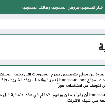
أخبار السعودية
عروض السعودية
وظائف السعودية
ة
وقعاً مستقلاً، وهو عبارة عن موقع متخصص يطرح المعلومات التي تخص ال
باستخدامه وفقاً للشروط الآتية: إن استخدامك لموقع honasaudi.net يُ
ن تتوقف عن استخدامه فوراً.
أولاً: نرجو من كل مستخدم جديد ل honasaudi.net أن يقرأ بتمعّن ويفهم الأحكام في
بعة على شبكة الإنترنت.‏