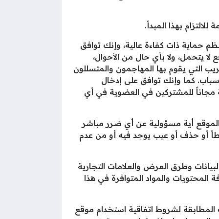
لالتزام بهذا المبدأ.‏
د بيانات ونظم حماية ذات كفاءة عالية، وإنك توافق
لا يتحمل، ولا بأي حال من الأحوال،
يب التي يقوم بها المهاجمون والمتسللون
أسباب. كما وإنك توافق على إدخال
 مجاناً للمشتركين في العضوية في أي
 مادة في هذا الموقع أية مسؤولية عن أي ضرر مباشر
طأ أو حذف أو عيب يوجد فيه أو من عدم
بيانات وطرق العرض والعلامات التجارية
لموقع honasaudi.net ويقر المستخدم بأن كافة المحتويات والمواد المتوافرة في هذا
 المبينة في موقع honasaudi.net لغايات أخرى غير تلك المطابقة لشروط اتفاقية استخدام موقع