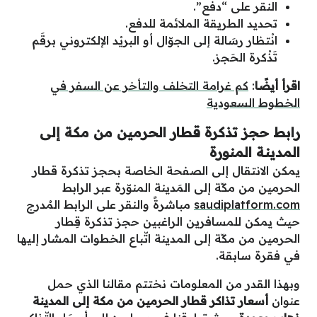
النقر على “دفع”.
تحديد الطريقة الملائمة للدفع.
انْتظار رسَالة إلى الجوّال أو البريْد الإلكتروني برقَم
تَذْكرة الحَجز.
اقرأ أيضًا
:
كم غرامة التخلف والتأخر عن السفر في
الخطوط السعودية
رابط حجز تذكرة قطار الحرمين من مكة إلى
المدينة المنورة
يمكن الانتقال إلى الصفحة الخاصة بحجز تذكرة قطار
الحرمين من مكّة إلى المَدينة المنوّرة عبر الرابط
saudiplatform.com
مباشرةً والنقر على الرابط المُدرج
حيث يمكن للمسافرين الراغبين حجز تذكرة قِطار
الحرمين من مكّة إلى المدينة اتّباع الخطوات المشار إليها
في فقرة سابقة.
وبهذا القدر من المعلومات نختتم مقالنا الذي حمل
عنوان
أسعار تذاكر قطار الحرمين من مكة إلى المدينة