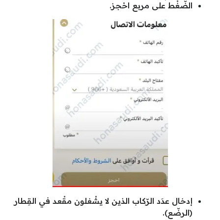
الضّغْط على مربع احْجز.
إدخال عدَد الرّكاب الذين لا يشْغلون مقْعد في القِطار
(الرضّع).