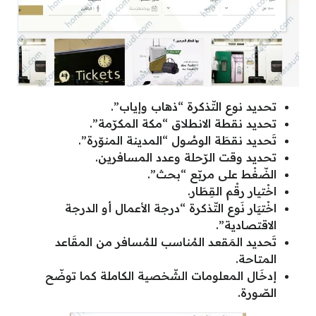
تحديد نوع التّذكرة “ذهاب وإياب”.
تحديد نقطة الانطلاق “مكة المكرّمة”.
تَحديد نقطَة الوصُول “المدينة المنوّرة”.
تحديد وقت الرّحلة وعدد المسافرين.
الضّغْط على مربّع “بحث”.
اخْتيار رقْم القِطَار.
اخْتيَار نَوع التّذكرة “درجة الأعمال أو الدرجة
الاقتصادية”.
تَحديد المَقعد المُناسب للمُسافر من المقَاعد
المتاحة.
إدخَال المعلومات الشّخصية الكاملة كما توضّح
الصّورة.