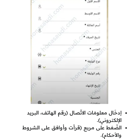
إدخَال معلومَات الاتّصال (رقم الهاتف، البريد
الإلكتروني).
الضّغط على مربع (قرأت وأوافق على الشروط
والأحكام).