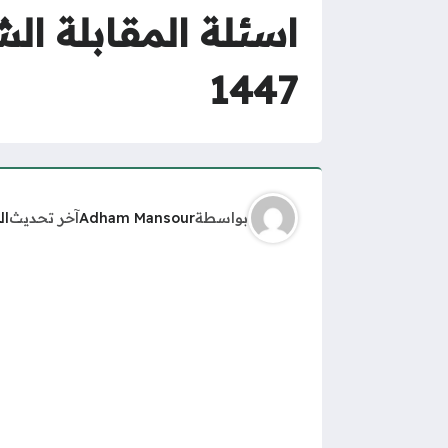
اسئلة المقابلة ا
1447
بواسطة
Adham Mansour
آخر تحديث
ال