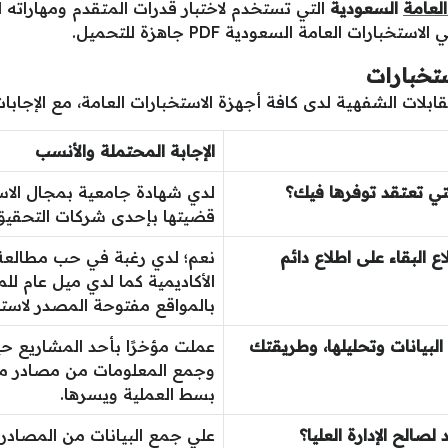
لعامة
السعودية
التي تستخدم لاختبار قدرات المتقدم ومهاراته 
ات العامة السعودية PDF جاهزة للتحميل.
تخبارات
قابلات الشفهية لدى كافة أجهزة الاستخبارات العامة، مع الإجابا
الإجابة المحتملة والأنسب
تي تعتقد توفرها فيك؟
قضيتها بإحدى شركات التحقيق 
ع البقاء على اطلاع دائم
نعم؛ لدي رغبة في حب مطالعة م
الأكاديمية كما لدي ميل عام ل
بالمواقع مفتوحة المصدر لاستد
يانات وتحليلها، وطريقتك
عملت مؤخرًا بأحد المشاريع حي
وجمع المعلومات من مصادر متعدد
بسط العملية ويسرها.
الح الإدارة العليا؟
علي جمع البيانات من المصادر ثم