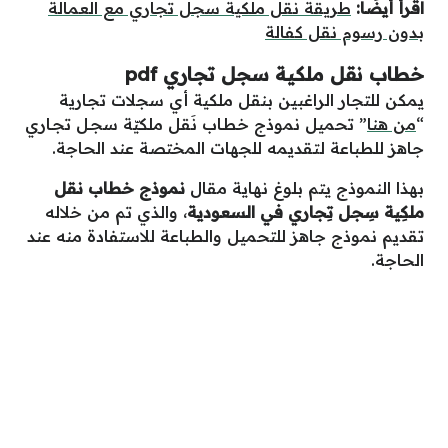
اقرأ أيضًا:
طريقة نقل ملكية سجل تجاري مع العمالة
بدون رسوم نقل كفالة
خطاب نقل ملكية سجل تجاري pdf
يمكن للتجار الراغبين بنقل ملكية أي سجلات تجارية
“
من هنا
” تحميل نموذج خطـاب نَقل ملكيّة سجـل تجـاري
جاهز للطباعة لتقديمه للجهات المختصة عند الحاجة.
بهذا النموذج يتم بلوغ نهاية مقال
نموذج خطاب نقل
ملكِية سِجل تِجاري في السعودية
، والذي تم من خلاله
تقديم نموذج جاهز للتحميل والطباعة للاستفادة منه عند
الحاجة.