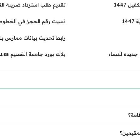
ل 1447
تقديم طلب استرداد ضريبة الق
14
نسيت رقم الحجز في الخطوط 
رابط تحديث بيانات ممارس بلس l.scfhs.org.sa
جديده للنساء
بلاك بورد جامعة القصيم lms.qu.edu.sa
امة؟
مقيمين؟