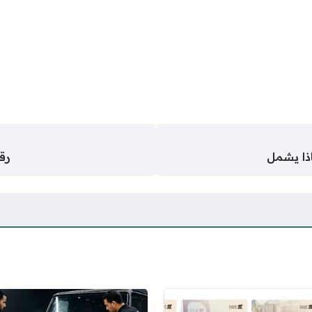
ذا يشمل
رق