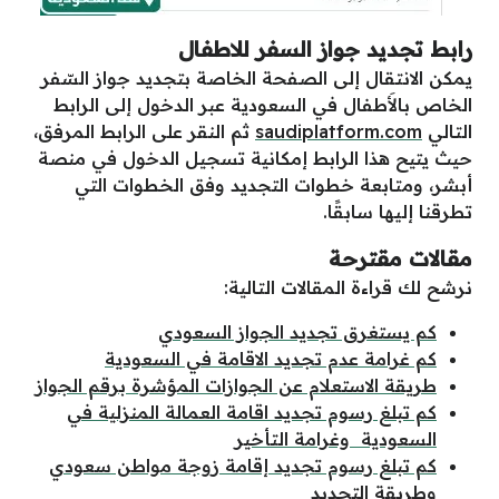
رابط تجديد جواز السفر للاطفال
يمكن الانتقال إلى الصفحة الخاصة بتجديد جواز السّفر
الخاص بالأَطفال في السعودية عبر الدخول إلى الرابط
التالي
saudiplatform.com
ثم النقر على الرابط المرفق،
حيث يتيح هذا الرابط إمكانية تسجيل الدخول في منصة
أبشر، ومتابعة خطوات التجديد وفق الخطوات التي
تطرقنا إليها سابقًا.
مقالات مقترحة
نرشح لك قراءة المقالات التالية:
كم يستغرق تجديد الجواز السعودي
كم غرامة عدم تجديد الاقامة في السعودية
طريقة الاستعلام عن الجوازات المؤشرة برقم الجواز
كم تبلغ رسوم تجديد اقامة العمالة المنزلية في
السعودية وغرامة التأخير
كم تبلغ رسوم تجديد إقامة زوجة مواطن سعودي
وطريقة التجديد