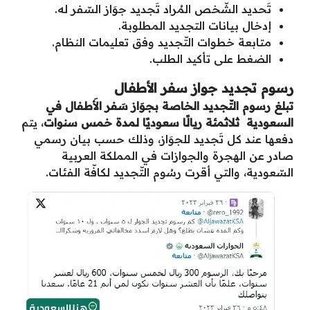
تَحديد الشّخص المُراد تَجديد جوَاز السّفر له.
إدخال بيانات التجديد المطلوبة.
متابعة خطوات التّجديد وفق تعليمات النظام.
الضغط على تأكيد الطلب.
رسوم تجديد جواز سفر الأطفال
تبلغ رسوم التّجديد الخاصة بجوَاز سَفر الأَطفال في
السعودية ثلاثمئة ريالًا سعوديًا لمدة خمس سنوات
، يتم
دفعها عند كل تَجديد للجوَاز، وذلك حسب بيان رسمي
صادر عن الهجرة والجوازات في المملكة العربية
السّعودية، والتي أقرت رسُوم التّجديد لكافّة الفئات.