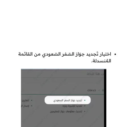
اختيار تَجديد جوَاز السّفر السّعودي من القائمة
المُنسدلة.