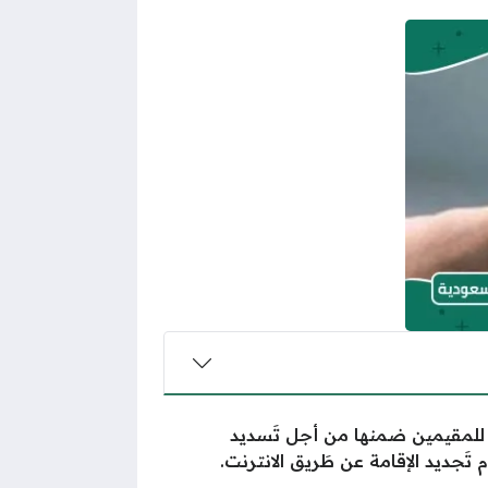
ة للمقيمين ضمنها من أجل تَسديد
تَجديد الإقامة عن طَريق الانترنت.