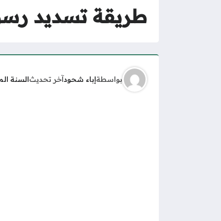
طريقة تسديد رسوم
بواسطة
إباء شحود
آخر تحديث
السنة ال