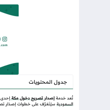
جدول المحتويات
تُعد خدمة
إصدار
تصريح دخول مكة
إحدى ا
الس
ع
ودية
سيُتَعَرَّف
ع
لى خطوات إصدَار تصاريح الدُخول إلى مكة لعا