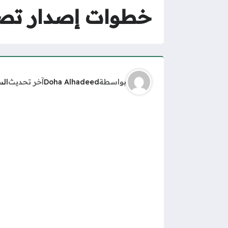
خطوات إصدار تصريح دخول م
بواسطة
Doha Alhadeed
آخر تحديث
الس