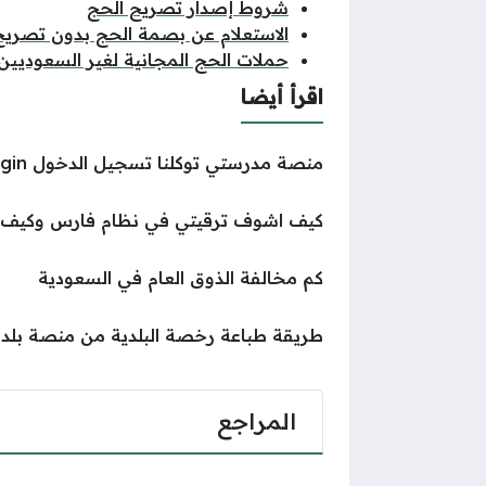
شروط إصدار تصريح الحج
الاستعلام عن بصمة الحج بدون تصريح
حملات الحج المجانية لغير السعوديين
اقرأ أيضا
منصة مدرستي توكلنا تسجيل الدخول madrasati tawakkalna login
كيف اشوف ترقيتي في نظام فارس وكيف 
كم مخالفة الذوق العام في السعودية
طريقة طباعة رخصة البلدية من منصة بلدي
المراجع