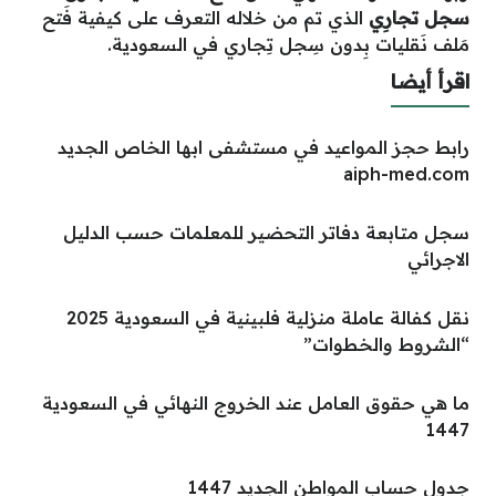
سجل تجارِي
الذي
تم
من
خلاله
التعرف
على
كيفية فَتح
مَلف نَقليات بِدون سِجل تِجاري في السعودية.
اقرأ أيضا
رابط حجز المواعيد في مستشفى ابها الخاص الجديد
aiph-med.com
سجل متابعة دفاتر التحضير للمعلمات حسب الدليل
الاجرائي
نقل كفالة عاملة منزلية فلبينية في السعودية 2025
“الشروط والخطوات”
ما هي حقوق العامل عند الخروج النهائي في السعودية
1447
جدول حساب المواطن الجديد 1447