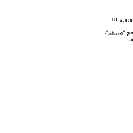
[1]
لتالية:
حج “
من هنا
“.
.