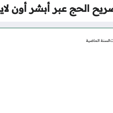
ح الحج عبر أبشر أون لاين 47
ث
السنة الماضية