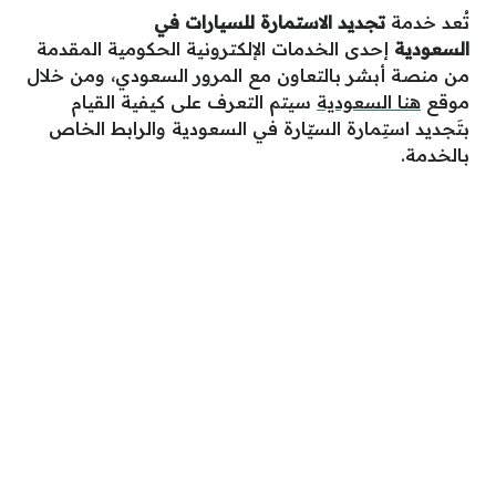
تُعد خدمة
تجديد الاستمارة للسيارات في
السعودية
إحدى الخدمات الإلكترونية الحكومية المقدمة
من منصة أبشر بالتعاون مع المرور السعودي،
ومن
خلال
موق
ع
هنا الس
ع
ودية
سيتم
الت
ع
رف
ع
لى
كيفية القيام
بتَجديد استِمارة السيّارة
في
الس
ع
ودية
وال
رابط الخاص
با
لخدمة.