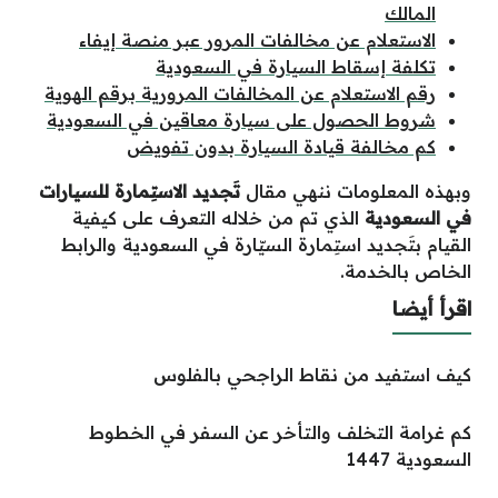
المالك
الاستعلام عن مخالفات المرور عبر منصة إيفاء
تكلفة إسقاط السيارة في السعودية
رقم الاستعلام عن المخالفات المرورية برقم الهوية
شروط الحصول على سيارة معاقين في السعودية
كم مخالفة قيادة السيارة بدون تفويض
وبهذه المعلومات ننهي مقال
تَجديد الاستِمارة للسيارات
في السعودية
الذي تم من خلاله التعرف على
كيفية
القيام بتَجديد استِمارة السيّارة
في
الس
ع
ودية
وال
رابط
الخاص با
لخدمة.
اقرأ أيضا
كيف استفيد من نقاط الراجحي بالفلوس
كم غرامة التخلف والتأخر عن السفر في الخطوط
السعودية 1447