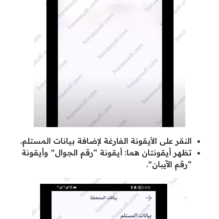
النقر على الأيقونة الفارغة لإضافة بيانات المستلم.
تظهر أيقونتان هما: أيقونة “رقم الجوال” وأيقونة
“رقم الآيبان”.