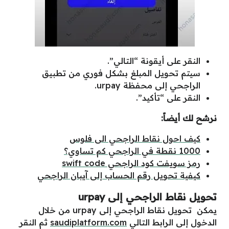
النقر على أيقونة “التالي”.
سيتم تحويل المبلغ بشكل فوري من تطبيق
الراجحي إلى محفظة urpay.
النقر على “تأكيد”.
نرشح لك أيضاً:
كيف احول نقاط الراجحي الى فلوس
1000 نقطة في الراجحي كم تساوي؟
رمز سويفت كود الراجحي swift code
كيفية تحويل رقم الحساب إلى آيبان الراجحي
تحويل نقاط الراجحي إلى urpay
يمكن تحويل نقاط الراجحي إلى urpay من خلال
الدخول إلى الرابط التالي
saudiplatform.com
ثم النقر