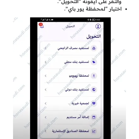
والنقر على أيقونة “التحويل”.
اختيار “لمحفظة يور باي”.