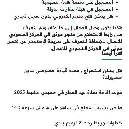
التسجيل على منصة همة التعليمية
التسجيل في هيئة عقارات الدولة
هل يمكن فتح متجر الكتروني بدون سجل تجاري
هكذا يكون وصل المقال إلى خاتمته، وتم التعرف
على
رابط الاستعلام عن متجر موثق في المركز السعودي
للاعمال
بالإضافة للتعرف على طريقة
الإِستعلام عن مُتجر
موثق في المَركز السُعودي للاعمال
.
اقرأ أيضا
هل يمكن استخراج رخصة قيادة خصوصي بدون
حضورك؟
موعد إقامة صلاة عيد الفطر في خميس مشيط 2025
ما هي نسبة السماح في ساهر على هامش سرعة 140
خطوات ورابط رخصة ترميم بلدي