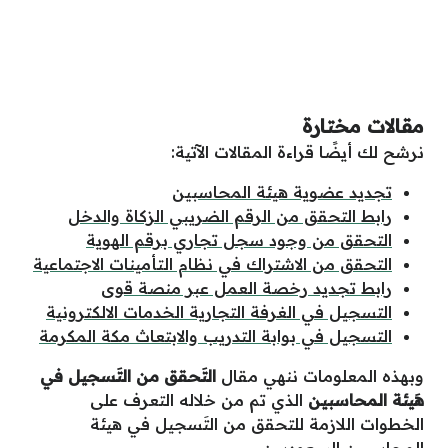
مقالات مختارة
نرشح لك أيضًا قراءة المقالات الآتية:
تجديد عضوية هيئة المحاسبين
رابط التحقق من الرقم الضريبي الزكاة والدخل
التحقق من وجود سجل تجاري برقم الهوية
التحقق من الاشتراك في نظام التأمينات الاجتماعية
رابط تجديد رخصة العمل عبر منصة قوى
التسجيل في الغرفة التجارية الخدمات الالكترونية
التسجيل في بوابة التدريب والابتعاث مكة المكرمة
وبهذه
المعلومات
ننهي
مقال
التَحقق من التَسجيل في
هَيئة المحاسبين
الذي
تم
من
خلاله
التعرف على
الخطوات اللازمة للتحقق من التَسجيل في هيئة