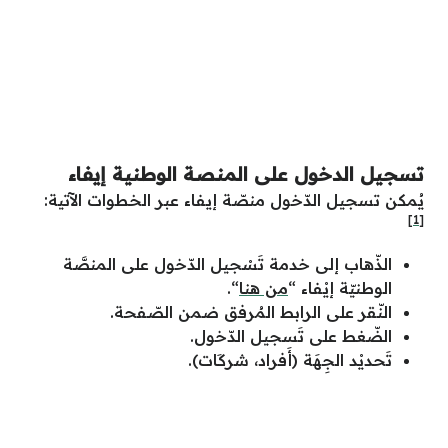
تسجيل الدخول على المنصة الوطنية إيفاء
يُمكن تسجيل الدّخول منصّة إيفاء عبر الخطوات الآتية:
[1]
الذّهاب إلى خدمة تَسْجيل الدّخول على المنصَّة
الوطنيّة إيْفاء “
من هنا
“.
النّقر على الرابط المُرفق ضمن الصّفحة.
الضّغط على تَسجيل الدّخول.
تَحديْد الجِهَة (أَفراد، شركَات).