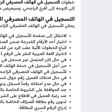
خطوات
التسجيل في الهاتف المصرفي الر
إلى التوجه إلى أفرع الراجحي، وسيعرض م
التسجيل في الهاتف المصرفي ا
يمكن التّسجيل في الهَاتف المَصْرفي الرّاج
الانتقال إلى صفحة التّسجيْل في الهَا
اختيار أحد الأرقام المُدرجة ضمن الصف
اتباع الخطوات الآتية عقب الرد من المُج
لاختيار اللغة العربية النقر على الرقم 1.
في حال كان المتصل غير مسجل في الخ
من أجل التّسجيل في خدمَة الهَاتف المَ
للتّسجيل في الهَاتِف المَصرفي الرّاجحي 
في حال امتلاك العَميل رَقم جوال مُسج
في حال عدم امتلاكه رقماً مُسجّل يتم الن
عند الموافقة على الشروط الخاصة بالهات
عند رغبة العميل في الاطلاع على الشروط يتم النّقر على الرقم
تدوين رقم بطاقة الصرّاف الخاصّة بال
إدراج الرقم السري للبطاقة.