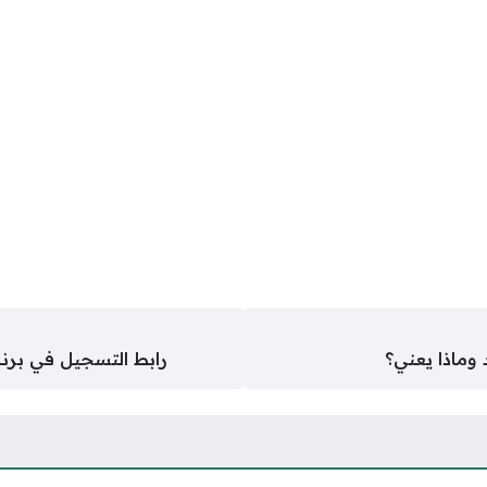
 وماذا يعني؟
رابط التسجيل في برنامج س