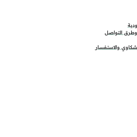
دية
وطرق التواصل
لشكاوي والاستفسار