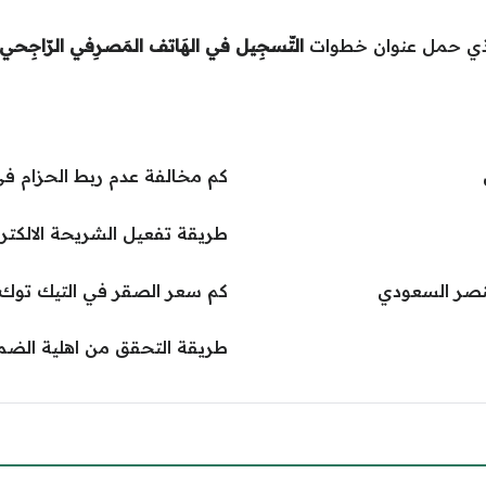
الذي حمل عنوان خطوات
التّسجِيل في الهَاتف المَصرِفي الرّاجِحي
كم مخالفة عدم ربط الحزام ف
طريقة تفعيل الشريحة الالكترونية stc اس تي سي في 
لنصر السعودي
كم سعر الصقر في التيك توك في
طريقة التحقق من اهلية الضما