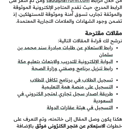
من خلال الرابط
saudiplatform.com
ومن ثم النقر على
الرابط المدرج، حيث تقدم المتاجر الإلكترونية الموثوقة
والموثقة تجارب تسوق آمنة وموثوقة للمستهلكين، إذ
تضمن وجود الشهادات والعلامات التجارية المعتمدة.
مقالات مقترحة
نرشح لك قراءة المقالات التالية:
رابط الاستعلام عن طلبات مبادرة سند محمد بن
سلمان
البوابة الإلكترونية للتدريب والابتعاث بتعليم مكة
رابط تنزيل برنامج وصفتي وزارة الصحة
تسجيل الطلاب في برنامج تكافل للطلاب
التسجيل على منصة همة التعليمية
طريقة اصدار سجل تجاري لمتجر الكتروني في
السعودية
التسجيل في هيئة عقارات الدولة
هكذا يكون وصل المقال إلى خاتمته، وتم التعرف على
خطوات
الاستِعلام عن مَتجر الكترُوني مَوثق
بالإضافة