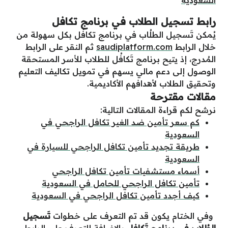
السعودية
رابط تسجيل الطلاب في برنامج تكافل
يُمكن تَسجيل الطلُاب في برنامج تكافُل بكل سهولة من
خلال الرابط
saudiplatform.com
ثم النقر على الرابط
المُدرج، إذ يتيح برنامج تَكافُل للطلاب للأسر المستحقة
الوصول إلى دعم مالي يسهم في تمويل تكاليف التعليم
وتحقيق الطلاب لأهدافهم الأكاديمية.
مقالات مقترحة
نرشح لكم قراءة المقالات التالية:
كم سعر تأمين ضد الغير تكافل الراجحي في
السعودية
طريقة تجديد تأمين تكافل الراجحي للسيارة في
السعودية
أسماء مستشفيات تأمين تكافل الراجحي
تأمين تكافل الراجحي للحامل في السعودية
كيف أجدد تأمين تكافل الراجحي في السعودية
وفي الختام يكون قد تم التعرف على خطوات
تَسجيل