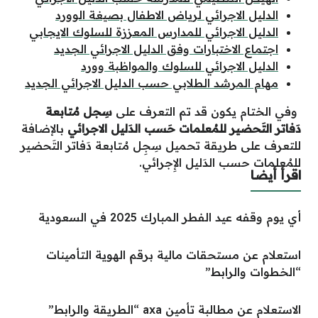
الدليل الاجرائي لرياض الاطفال بصيغة الوورد
الدليل الاجرائي للمدارس المعززة للسلوك الايجابي
اجتماع الاختبارات وفق الدليل الاجرائي الجديد
الدليل الاجرائي للسلوك والمواظبة وورد
مهام المرشد الطلابي حسب الدليل الاجرائي الجديد
وفي الختام يكون قد تم التعرف على
سِجل مُتابعة
دَفاتر التَحضير للمُعلمات حَسب الدَليل
الاجرائي
بالإضافة
للتعرف على طريقة تحميل
سِجِل مُتابعة دَفاتر التَحضير
للمُعلمات حسب الدَليل الإِجرائي
.
اقرأ أيضا
أي يوم وقفه عيد الفطر المبارك 2025 في السعودية
استعلام عن مستحقات مالية برقم الهوية التأمينات
“الخطوات والرابط”
الاستعلام عن مطالبة تأمين axa “الطريقة والرابط”