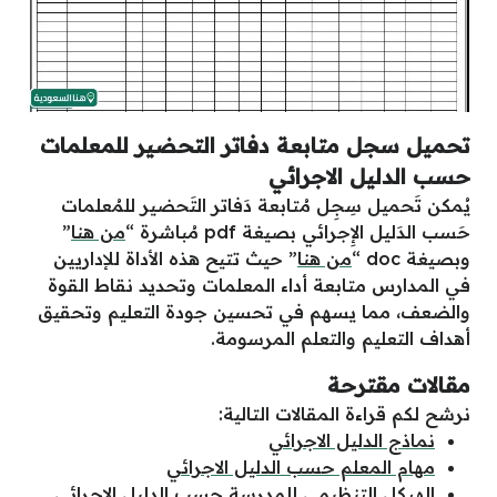
تحميل سجل متابعة دفاتر التحضير للمعلمات
حسب الدليل الاجرائي
يُمكن تَحميل
سِجِل مُتابعة دَفاتر التَحضير للمُعلمات
حَسب الدَليل الإِجرائي بصيغة pdf مُباشرة “
من هنا
”
وبصيغة doc “
من هنا
” حيث تتيح هذه الأداة للإداريين
في المدارس متابعة أداء المعلمات وتحديد نقاط القوة
والضعف، مما يسهم في تحسين جودة التعليم وتحقيق
أهداف التعليم والتعلم المرسومة.
مقالات مقترحة
نرشح لكم قراءة المقالات التالية:
نماذج الدليل الاجرائي
مهام المعلم حسب الدليل الاجرائي
الهيكل التنظيمي للمدرسة حسب الدليل الاجرائي