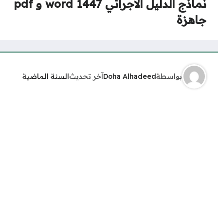
نماذج الدليل الاجرائي 1447 word و pdf
جاهزة
بواسطة
Doha Alhadeed
آخر تحديث
السنة الماضية