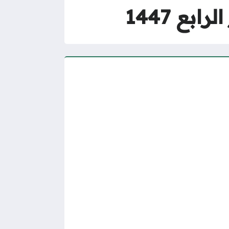
بع 1447