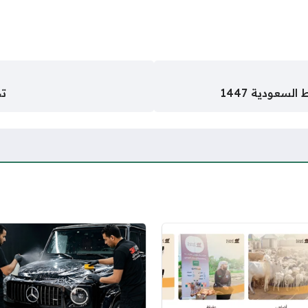
سعودية 1447
تج