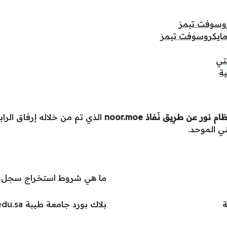
وسوفت تيمز
ايكروسوفت تيمز
تي
ة
نور عن طرِيق نَفاذ noor.moe
الذي تم من خلاله إرفاق الر
ني الموحد.
ما هي شروط استخراج سجل تجا
ة
بلاك بورد جامعة طيبة lms.taibahu.edu.sa