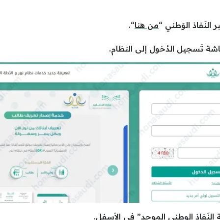
 النَفاذ الوَطني “
من هنا
“.
اشة تَسجيل الدُخول إلى النظام.
 النَفاذ الوطني الموحد” في الأسفل.