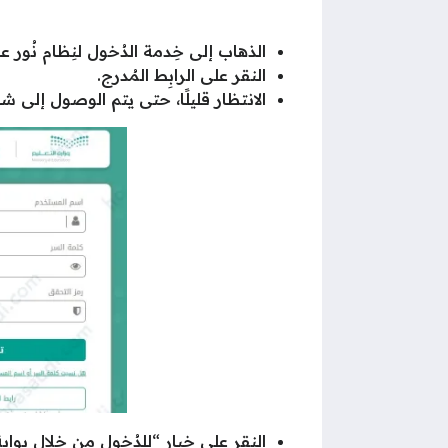
الذهاب إلى خِدمة الدُخول لنِظام نُور عبر
النقر على الرابِط المُدرج.
الانتظار قليلًا، حتى يتم الوصول إلى ش
النقر على خيار “للدُخول من خلال بوابة