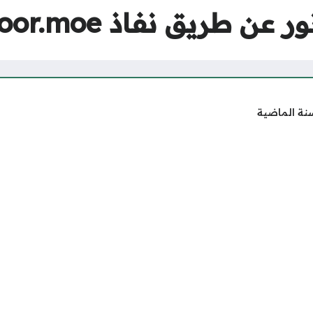
ن طريق نفاذ noor.moe
نة الماضية