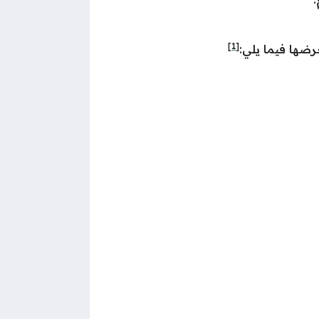
[1]
رضها فيما يلي: