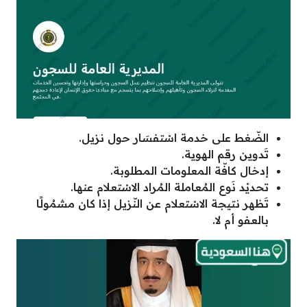
الضّغط على خدمة اسْتفسَار حول نزيل.
تَدوين رقم الهوية.
إدخال كافّة المعلومات المطلوبة.
تحديْد نَوع المُعاملة المُراد الاسْتعلام عنها.
تَظهر نتيجة الاسْتعلام عن النّزيل إذا كان مشمُولًا
بالعفو أم لا.