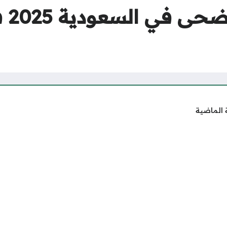
موعد 
 الماضية