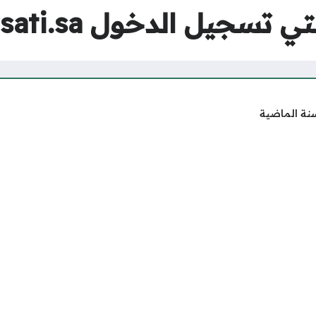
لدخول schools.madrasati.sa
نة الماضية