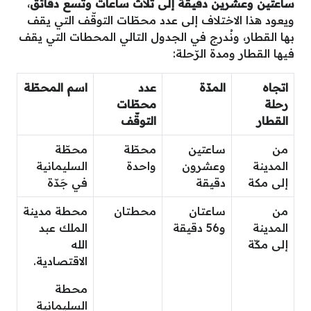
ساعتين وعشرين دقيقة إلى ثلاث ساعات وتسع دقائق
،
ويعود هذا الاختلاف إلى عدد محطّات التوقّف التي يقف
بها القطار، ونُدرج في الجدول التالي المحطات التي يقف
فيها القطار ومدة الرّحلة:
اتجاه
المدّة
عدد
اسم المحطّة
رحلة
محطّات
القطار
التوقّف
من
ساعتين
محطّة
محطّة
المدينة
وعشرون
واحدة
السليمانية
إلى مكة
دقيقة
في جَدّة
من
ساعتان
محطتان
محطة مدينة
المدينة
و56 دقيقة
الملك عبد
إلى مكّة
الله
الاقتصادية.
محطة
السليمانية