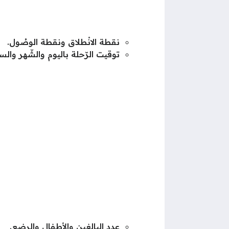
نقطة الانْطلاق ونقطة الوصُول.
توقيت الرّحلة باليوم والشّهر والسن
عدد البالغين والأطفال والرضع.