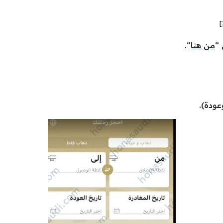
 “
من هنا
“.
عودة).