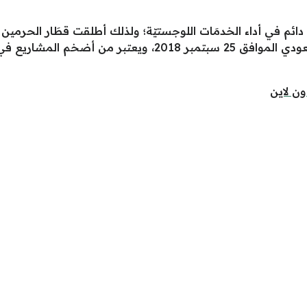
ائم في أداء الخدمَات اللوجستيّة؛ ولذلك أطلقت قطَار الحرمين ال
المملكة 2030 تزامنًا مع اليوم الوطني السعودي الموافق 25 سبتم
ن لاين