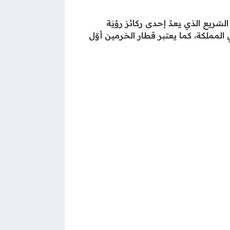
سّريع الذي يعدّ إحدى ركائز رؤيَة
بر 2018، ويعتبر من أضخم المشاريع في المملكة، كما يعتبر قطار الحَرمين أوّل