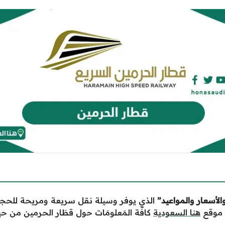
لأسعار والمواعيد”
الذي يوفر وسيلة نقل سريعة ومريحة للحجا
 موقع
هنا السعودية
كافّة المَعلومَات حول قطَار الحرمين من حيث ح