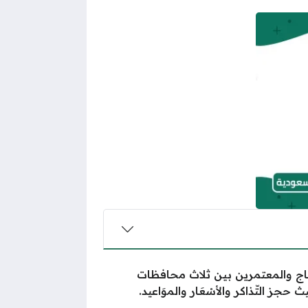
ج والمعتمرين بين ثلاث محافظات
جز التّذاكر والأسْعَار والموَاعيد.