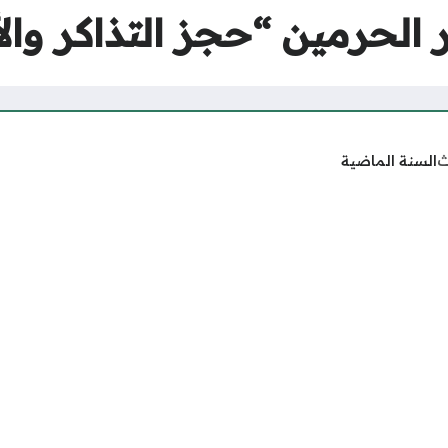
لحرمين “حجز التذاكر والأ
ث
السنة الماضية