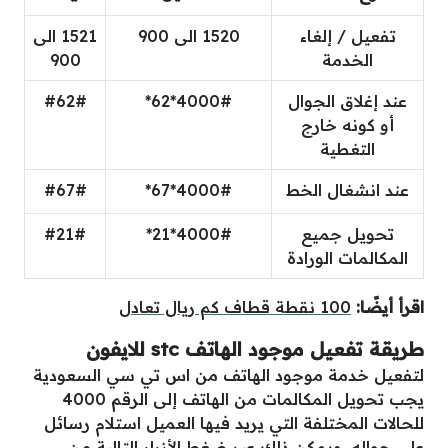
تفعيل / إلغاء
1520 الى 900
1521 الى
الخدمة
900
عند إغلاق الجوال
4000#*62*
#62#
أو كونه خارج
التغطية
عند انشغال الخط
4000#*67*
#67#
تحويل جميع
4000#*21*
#21#
المكالمات الورادة
اقرأ أيضًا:
100 نقطة قطاف كم ريال تعادل
طريقة تفعيل موجود الهاتف stc للايفون
لتفعيل خدمة موجود الهاتف من اس تي سي السعودية
يجب تحويل المكالمات من الهاتف إلى الرقم 4000
للحالات المختلفة التي يريد فيها العميل استلام رسائل
على جواله، ويمكن ذلك عبر ضغط الأزرار التالية من