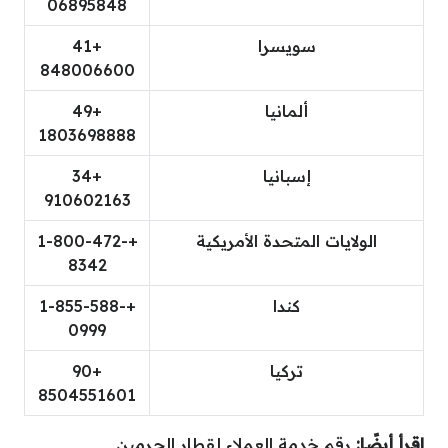
06895848
سويسرا
+41
848006600
ألمانيا
+49
1803698888
إسبانيا
+34
910602163
الولايات المتحدة الأمريكية
+1-800-472-
8342
كندا
+1-855-588-
0999
تركيا
+90
8504551601
اقرأ أيضًا:
رقم خدمة العملاء لقطار الحرمين