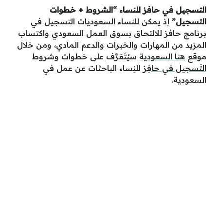
التسجيل في حافز للنساء “الشروط + خطوات
التسجيل”
إذ يمكن للنساء السعوديات التسجيل في
برنامج حافز للالتحاق بسوق العمل السعودي واكتساب
المزيد من المهارات والخبرات والدعم المادي، ومن خلال
موقع
هنا السعودية
سيُتَعَرَّف على خطوات وشروط
التَسجيل في حافِز
للنِساء الباحثات عن عمل في
السعودية.