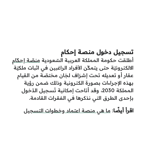
تسجيل دخول منصة إحكام
أطلقت حكومة المملكة العربية السّعودية
منصّة إحكَام
الالكترونيّة حتى يتمكّن الأفراد الراغبين في اثبات ملكيّة
عقار أو تعديله تحت إشرَاف لجَان مختصّة من القيام
بهذه الإجراءات بصورة الكترونية وذلك ضمن رؤية
المملكة 2030، وقد أتاحت إمكانية تَسجيل الدّخول
بإحدى الطرق التي نذكرها في الفقرات القادمة.
اقرأ أيضًا
:
ما هي منصة اعتماد وخطوات التسجيل