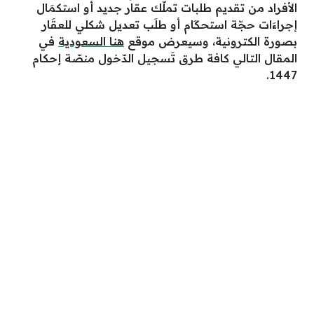
الأفراد من تقديم طلبات تملّك عقار جديد أو استكمَال
إجراءَات حجّة استحكَام أو طلَب تعديل شكلي للعقَار
بصورة الكترونية، وسيعرض موقع
هنا السعودية
في
المقال التالي كافة طرق تَسجيل الدّخول منصّة إحكام
1447.