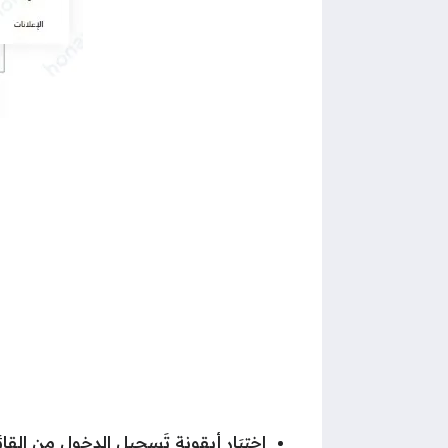
اختيَار أيقونة تَسجيل الدخول من القا