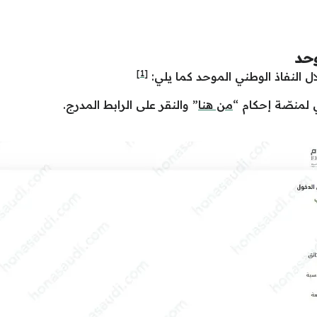
حد
[1]
 النفاذ الوطني الموحد كما يلي:
ي لمنصّة إحكام “
من هنا
” والنقر على الرابط المدرج.