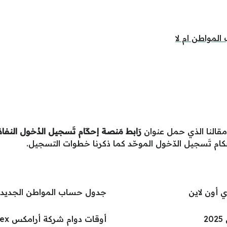
مواطن ام لا
مقالنا الذي حمل عنوان
رَابط مَنصة إحكَام تَسجيل الدُخول النفا
ام تَسجيل الدّخول الموحّد كما ذكرنا خطوات التسجيل.
 أون لاين
جدول حساب المواطن الجديد 1447
2
أوقات دوام شركة أرامكس Aramex الرياض