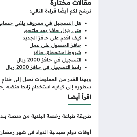
مقالات مختارة
نرشح لكم أيضًا قراءة التالي:
هل التسجيل في معروف يلغي حساب ال
متى ينزل حافز بعد ملتحق
كيف اقدم على حافز الجديد
حافز الحصول على عمل
شروط استحقاق حافز
التسجيل في حافز 2000 ريال
رابط التسجيل في حافز 2000 ريال
وبهذا القدر من المعلومات نصل إلى ختام 
سطوره إلى كيفية استخدام رَابط منصّة إحك
اقرأ أيضا
طريقة طباعة رخصة البلدية من منصة بلدي
أوقات دوام صيدلية الدواء في شهر رمضان 025