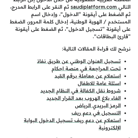
التالي
saudiplatform.com
ثم النقر على الرابط المدرج،
ثم الضغط على أيقونة “الدخول”، وإدخال اسم
المستخدم / الهوية الوطنية، إدخال كلمة المرور، الضغط
على أيقونة “تسجيل الدخول”، ثم الضغط على أيقونة
“قارئ البطاقات”.
نرشح لك قراءة المقالات التالية:
تسجيل العنوان الوطني عن طريق نفاذ
تحت المراجعة في منصة احكام
استعلام عن معاملة برقم القيد
اسئلة عامة للاطفال
شروط نقل الكفالة في النظام الجديد
الغاء بلاغ الهروب بعد القرار الجديد
الرمز البريدي الرياض
التسجيل في دعم ريف
استعلام عن دعم ريف تسجيل الدخول البوابة
الإلكترونية