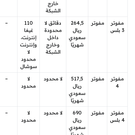
خارج
الشبكة
مفوتر
مفوتر
264,5
دقائق لا
110
–
3 بلس
ريال
محدودة
غيغا
سعودي
داخل
إنترنت،
شهريًا
وخارج
وإنترنت
الشبكة
لا
محدود
سوشال
مفوتر
مفوتر
517,5
لا محدود
لا
–
4
ريال
محدود
سعودي
شهريًا
مفوتر
مفوتر
690
لا محدود
لا
–
4 بلس
ريال
محدود
سعودي
شهريًا