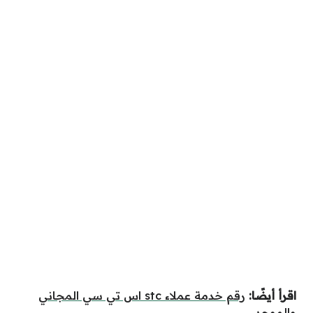
اقرأ أيضًا:
رقم خدمة عملاء stc اس تي سي المجاني
والموحد