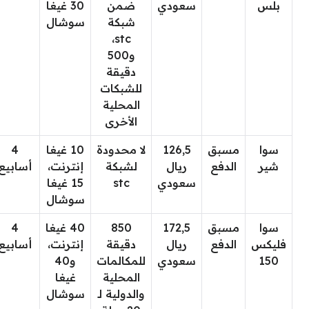
بلس
سعودي
ضمن
30 غيغا
شبكة
سوشال
stc،
و500
دقيقة
للشبكات
المحلية
الأخرى
سوا
مسبق
126,5
لا محدودة
10 غيغا
4
شير
الدفع
ريال
لشبكة
إنترنت،
أسابيع
سعودي
stc
15 غيغا
سوشال
سوا
مسبق
172,5
850
40 غيغا
4
فليكس
الدفع
ريال
دقيقة
إنترنت،
أسابيع
150
سعودي
للمكالمات
و40
المحلية
غيغا
والدولية لـ
سوشال