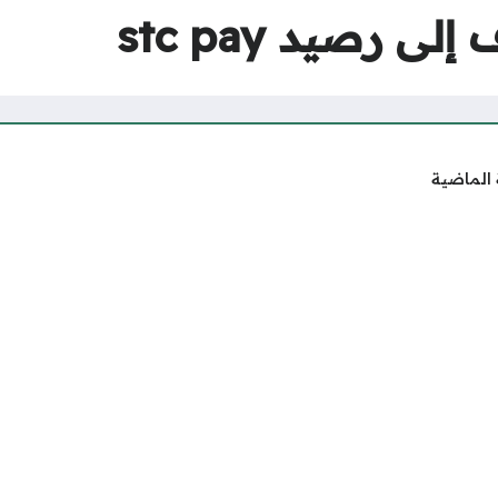
 رصيد stc pay
 الماضية