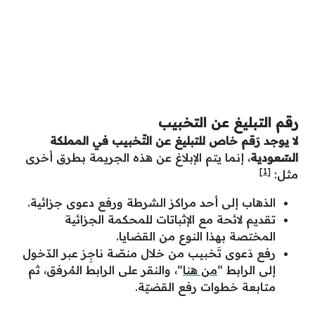
رقم التبليغ عن التخبيب
لا يوجد رَقم خاص للتبليغ عن التّخبيب في المملكة
السّعودية
، إنما يتم الإبلاغ عن هذه الجريمة بطرق أخرى
[1]
مثل:
الذهاب إلى أحد مراكز الشرطة ورفع دعوى جزائية.
تقديم لائحة مع الإثباتات للمحكمة الجزائية
المختصة بهذا النوع من القضايا.
رفع دَعوى تَخبيب من خلال منصّة ناجِز عبر الدّخول
إلى الرابط “
من هنا
“، والنقر على الرابط المُرفق، ثم
متابعة خطوات رفع القضيّة.