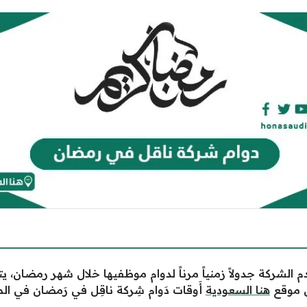
الشركة جدولاً زمنياً مرناً لدوام موظفيها خلال شهر رمضان، يتي
ض موقع
هنا السعودية
أَ
وقات دَوام شِركة ناقِل في رَمضان في الم