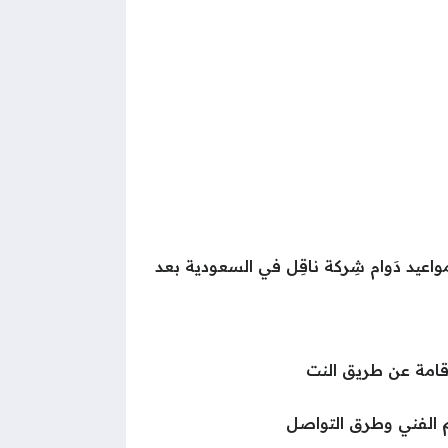
اعيد دَوام شِركة ناقِل في السعودية بعد
قامة عن طريق النت
 الفني وطرق التواصل