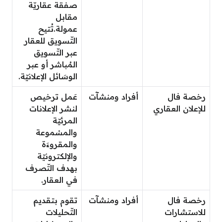
صفقة عقاريّة
مقابل
عمولة.تُتيح
التّسويق للعقار
عبر التّسويق
المُباشر أو عبر
الوسَائل الإعلانيّة.
رخصة فال
أفراد ومنشآت
عَمل ترخيص
للإعلان العقاري
لنشر الإعلانات
المرئيّة
والمسْموعة
والمقروءَة
والإلكترونيّة
بهدف التّصرف
في العقار.
رخصة فال
أفراد ومنشآت
تقوم بتقديم
للاستشارات
التّحليلات