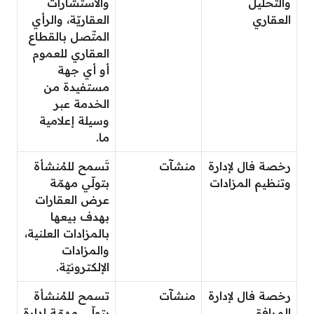
والتحليل
والاستشارات
العقاري
العقاريّة، والرأي
المتّصل بالقطاع
العقاري للعموم
أو أي جهة
مستفيدة من
الخدمة عبر
وسيلة إعلامية
ما.
رخصة فال لإدارة
منشآت
تَسمح للمُنشأة
وتنظيم المزادات
بتولّي مهمّة
عرض العقارات
بهدف بيعها
بالمزادات العلنية،
والمزادات
الإلكترونيّة.
رخصة فال لإدارة
منشآت
تسمح للمُنشأة
المرافق
بتولّي مهمّة إِدارة