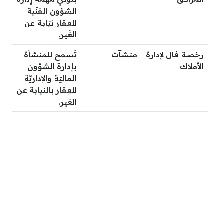
الشؤون الفنّية
للعقار نيَابة عن
الغَير.
رخصة فال لإدارة
منشآت
تَسمح للمنشأة
الأملاك
بإدارة الشؤون
الماليّة والإداريّة
للعِقار بالنيابة عن
الغير.