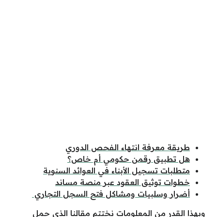
طريقة معرفة انتهاء الفحص الدوري
هل تطبيق رقمن حكومي أم خاص؟
متطلبات تسجيل الأبناء في العوائد السنوية
خطوات توثيق العقود عبر منصة مساند
أضرار وسلبيات ومشاكل فتح السجل التجاري
وبهذا القدر من المعلومات نختتم مقالنا الذي حمل