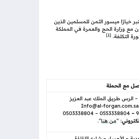
3,235 ريال سعودياً و6,215 ريال سعودياً، وهي تعتبر خيارًا ميسور الثمن للمسلمين الذين
ن مع وزارة الحج والعمرة في المملكة
[1]
رة التكلفة.
صل مع الحملة
– الرس طريق الملك عبد العزيز
Info@al-forgan.com.sa
0553338804 – 0503338804
–
لكتروني
: “
من هنا
“.
دية
–
الأحساء –
شارع اللؤلؤة