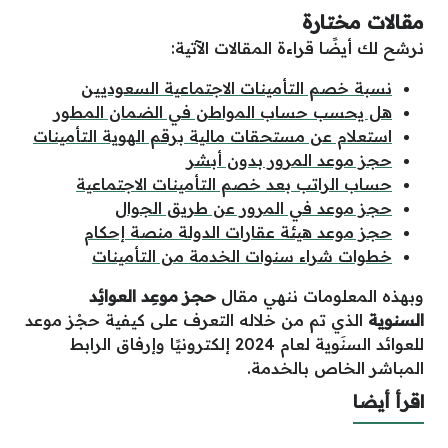
مقالات مختارة
نرشح لك أيضًا قراءة المقالات الآتية:
نسبة خصم التأمينات الاجتماعية السعوديين
هل يحسب حساب المواطن في الضمان المطور
استعلام عن مستحقات مالية برقم الهوية التأمينات
حجز موعد المرور بدون أبشر
حساب الراتب بعد خصم التأمينات الاجتماعية
حجز موعد في المرور عن طريق الجوال
حجز موعد هيئة عقارات الدولة منصة إحكام
خطوات شراء سنوات الخدمة من التأمينات
وبهذه المعلومات ننهي مقال
حجز موعِد العوائِد
السنوية
الذي تم من خلاله التعرف على كيفية حجْز موعد
للعوائد السنَوية لعام 2024 إلكترونيًا وإرفاق الرابط
المباشر الخاص بالخدمة.
اقرأ أيضا