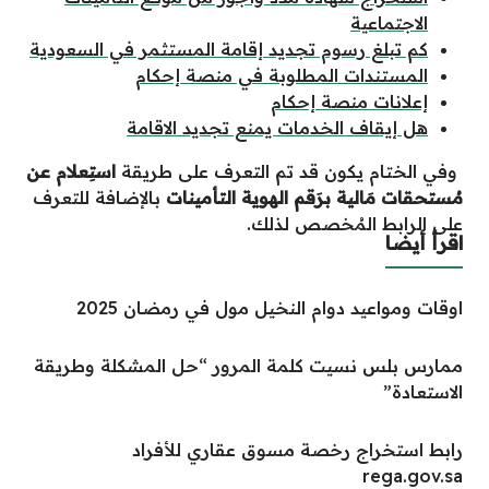
الاجتماعية
كم تبلغ رسوم تجديد إقامة المستثمر في السعودية
المستندات المطلوبة في منصة إحكام
إعلانات منصة إحكام
هل إيقاف الخدمات يمنع تجديد الاقامة
وفي الختام يكون قد تم التعرف على طريقة
استِعلام عن
مُستحقات مَالية برَقم الهوية التأمينات
بالإضافة للتعرف
على الرابط المُخصص لذلك.
اقرأ أيضا
اوقات ومواعيد دوام النخيل مول في رمضان 2025
ممارس بلس نسيت كلمة المرور “حل المشكلة وطريقة
الاستعادة”
رابط استخراج رخصة مسوق عقاري للأفراد
rega.gov.sa