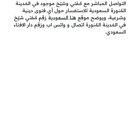
التواصل المباشر مع مُفتي وشيّخ موجود في المَدينة
المُنورة السعودية للاستفسار حول أي فتوى دينية
وشرعية، ويوضح موقع
هنا السعودية
رَقم مُفتي شيّخ
في المَدينة المُنورة اتصال و واتس اب ورَقم دار الافتاء
السعودي.