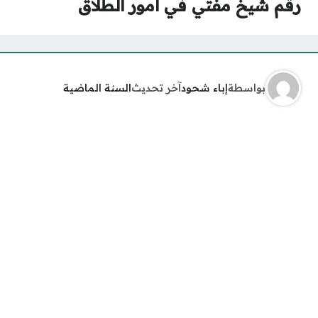
رقم شيخ مفتي في أمور الطلاق
بواسطة
إباء شحود
آخر تحديث
السنة الماضية