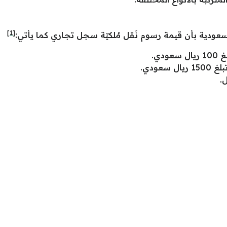
[1]
لسعودية بأن قيمة رسوم نَقل مُلكيّة سـجل تجـاري كما يأتي:
دي.
عودي.